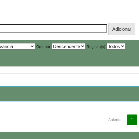
Ordenar
Registro(s)
Anterior
1