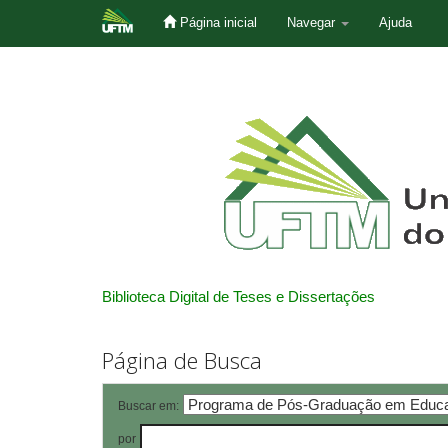
Página inicial
Navegar
Ajuda
Skip
navigation
Biblioteca Digital de Teses e Dissertações
Página de Busca
Buscar em:
por