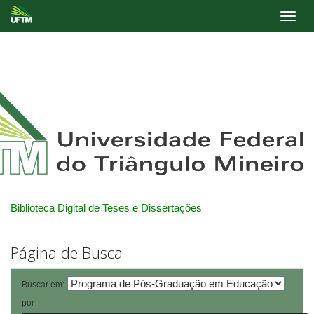
Skip
navigation
Biblioteca Digital de Teses e Dissertações
Página de Busca
Buscar em:
por