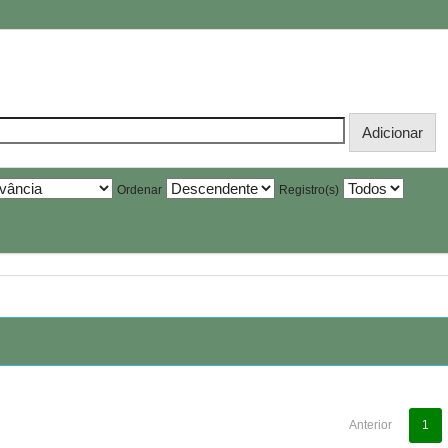
Ordenar
Registro(s)
Anterior
1