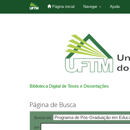
Página inicial
Navegar
Ajuda
Skip
navigation
Biblioteca Digital de Teses e Dissertações
Página de Busca
Buscar em:
por