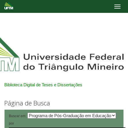
Skip
navigation
Biblioteca Digital de Teses e Dissertações
Página de Busca
Buscar em:
por