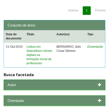
Anterior
1
Próximo
Conjunto de itens:
Data do
Título
Autor(es)
Tipo
documento
21-Out-2015
Leitura em
BERNARDO, Julio
Dissertação
dispositivos móveis
Cesar Oliveira
digitais na
formação inicial de
professores
Busca facetada
Autor
Orientador