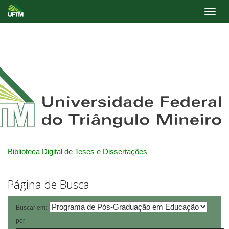
Skip
navigation
Biblioteca Digital de Teses e Dissertações
Página de Busca
Buscar em:
por