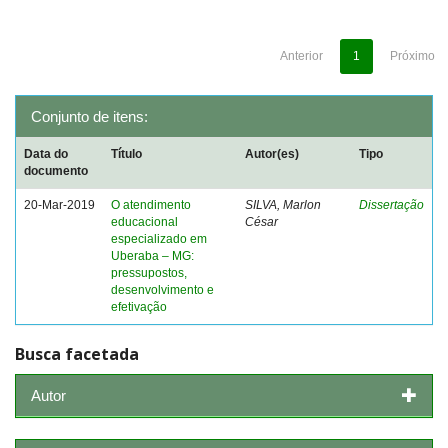
Anterior
1
Próximo
Conjunto de itens:
Data do
Título
Autor(es)
Tipo
documento
20-Mar-2019
O atendimento
SILVA, Marlon
Dissertação
educacional
César
especializado em
Uberaba – MG:
pressupostos,
desenvolvimento e
efetivação
Busca facetada
Autor