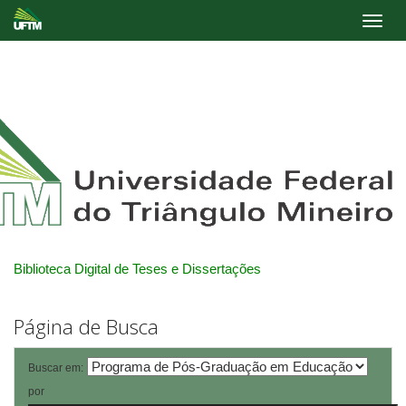
Skip
navigation
Biblioteca Digital de Teses e Dissertações
Página de Busca
Buscar em:
por