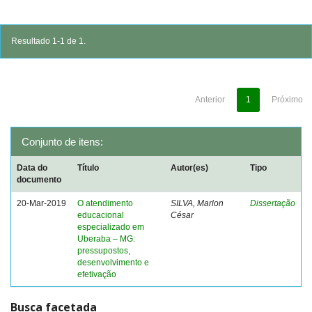
Resultado 1-1 de 1.
Anterior
1
Próximo
Conjunto de itens:
Data do
Título
Autor(es)
Tipo
documento
20-Mar-2019
O atendimento
SILVA, Marlon
Dissertação
educacional
César
especializado em
Uberaba – MG:
pressupostos,
desenvolvimento e
efetivação
Busca facetada