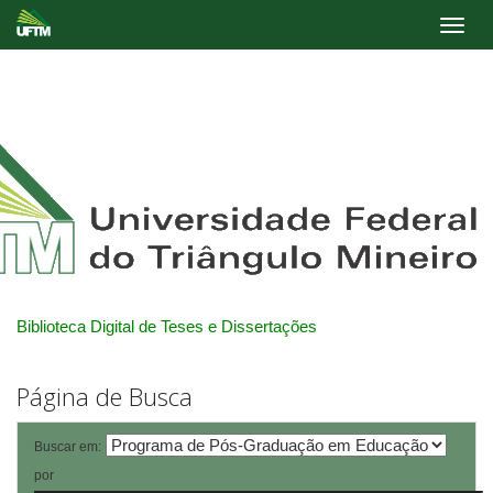
Skip
navigation
Biblioteca Digital de Teses e Dissertações
Página de Busca
Buscar em:
por