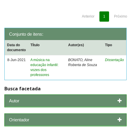
Anterior
1
Próximo
Conjunto de itens:
Data do
Título
Autor(es)
Tipo
documento
8-Jun-2021
A música na
BONATO, Aline
Dissertação
educação infantil:
Roberta de Souza
vozes dos
professores
Busca facetada
Autor
Orientador