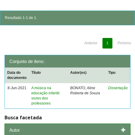
Resultado 1-1 de 1.
Anterior
1
Próximo
Conjunto de itens:
Data do
Título
Autor(es)
Tipo
documento
8-Jun-2021
A música na
BONATO, Aline
Dissertação
educação infantil:
Roberta de Souza
vozes dos
professores
Busca facetada
Autor