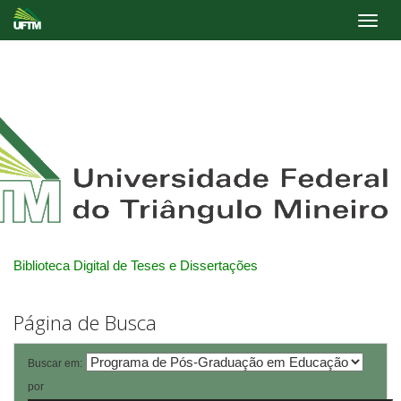
Skip
navigation
Biblioteca Digital de Teses e Dissertações
Página de Busca
Buscar em:
por