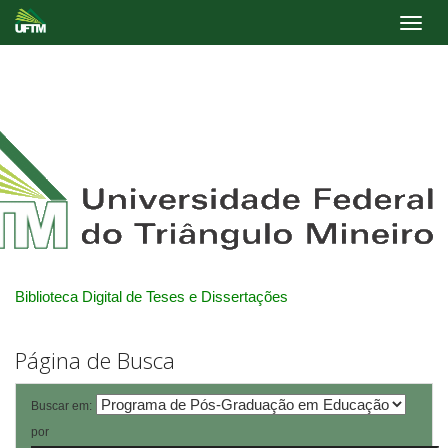
Skip
navigation
Biblioteca Digital de Teses e Dissertações
Página de Busca
Buscar em:
por