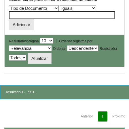
|
Resultados/Página
Ordenar registros por
Ordenar
Registro(s)
Resultado 1-1 de 1.
Anterior
1
Próximo