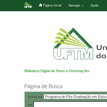
Página inicial
Navegar
Ajuda
Skip
navigation
Biblioteca Digital de Teses e Dissertações
Página de Busca
Buscar em:
por