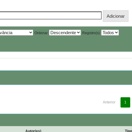
Ordenar
Registro(s)
Anterior
1
Autor(es)
Tip