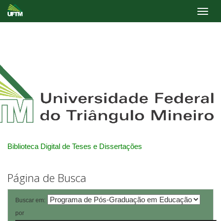
Skip
navigation
Biblioteca Digital de Teses e Dissertações
Página de Busca
Buscar em:
por