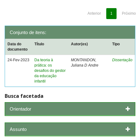
Anterior
1
Próximo
Conjunto de itens:
Data do
Título
Autor(es)
Tipo
documento
24-Fev-2023
Da teoria à
MONTANDON,
Dissertação
prática: os
Juliana D Andre
desafios do gestor
da educação
infantil
Busca facetada
Orientador
Assunto