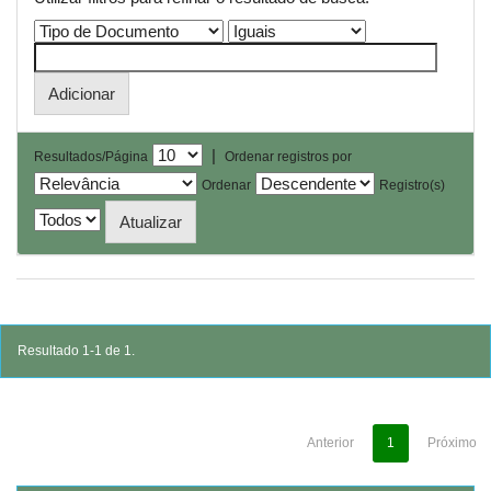
|
Resultados/Página
Ordenar registros por
Ordenar
Registro(s)
Resultado 1-1 de 1.
Anterior
1
Próximo