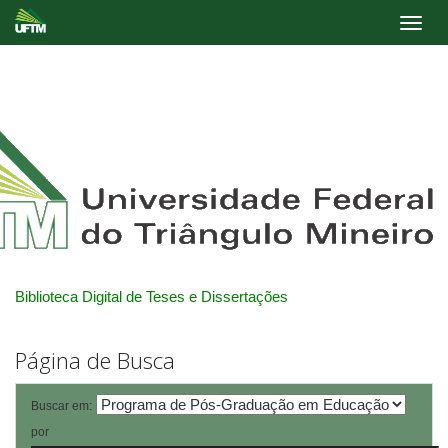
Skip
navigation
Biblioteca Digital de Teses e Dissertações
Página de Busca
Buscar em:
por