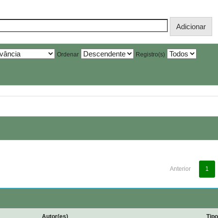
Ordenar
Registro(s)
Anterior
1
Autor(es)
Tip