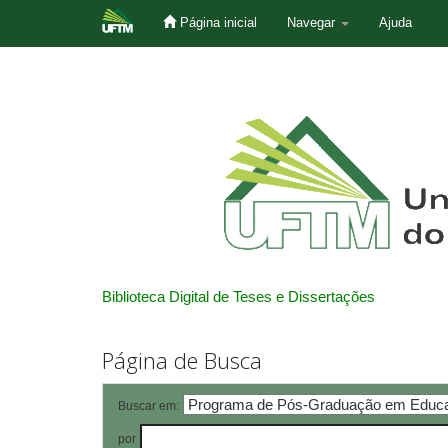
Página inicial
Navegar
Ajuda
Skip
navigation
Biblioteca Digital de Teses e Dissertações
Página de Busca
Buscar em:
por