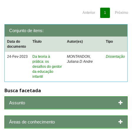
Anterior
1
Próximo
Conjunto de itens:
Data do
Título
Autor(es)
Tipo
documento
24-Fev-2023
Da teoria à
MONTANDON,
Dissertação
prática: os
Juliana D Andre
desafios do gestor
da educação
infantil
Busca facetada
Assunto
Áreas de conhecimento