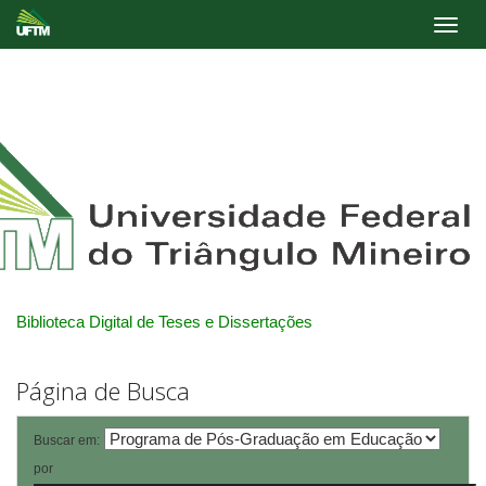
Skip
navigation
Biblioteca Digital de Teses e Dissertações
Página de Busca
Buscar em:
por