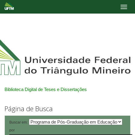
Skip
navigation
Biblioteca Digital de Teses e Dissertações
Página de Busca
Buscar em:
por