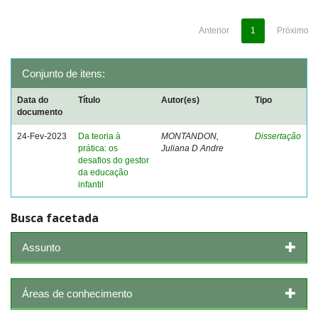
Anterior
1
Próximo
Conjunto de itens:
Data do
Título
Autor(es)
Tipo
documento
24-Fev-2023
Da teoria à
MONTANDON,
Dissertação
prática: os
Juliana D Andre
desafios do gestor
da educação
infantil
Busca facetada
Assunto
Áreas de conhecimento