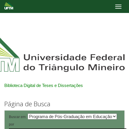
Skip
navigation
Biblioteca Digital de Teses e Dissertações
Página de Busca
Buscar em:
por