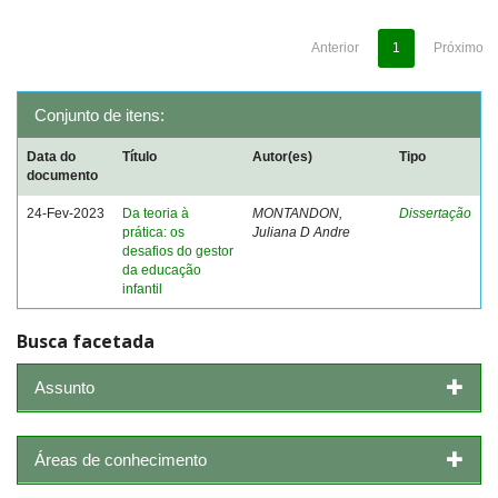
Anterior
1
Próximo
Conjunto de itens:
Data do
Título
Autor(es)
Tipo
documento
24-Fev-2023
Da teoria à
MONTANDON,
Dissertação
prática: os
Juliana D Andre
desafios do gestor
da educação
infantil
Busca facetada
Assunto
Áreas de conhecimento