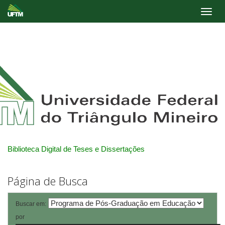
Skip
navigation
Biblioteca Digital de Teses e Dissertações
Página de Busca
Buscar em:
por