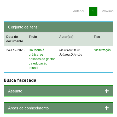
Anterior
1
Próximo
Conjunto de itens:
Data do
Título
Autor(es)
Tipo
documento
24-Fev-2023
Da teoria à
MONTANDON,
Dissertação
prática: os
Juliana D Andre
desafios do gestor
da educação
infantil
Busca facetada
Assunto
Áreas de conhecimento