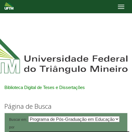
Skip
navigation
Biblioteca Digital de Teses e Dissertações
Página de Busca
Buscar em:
por