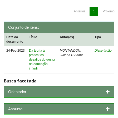
Anterior
1
Próximo
Conjunto de itens:
Data do
Título
Autor(es)
Tipo
documento
24-Fev-2023
Da teoria à
MONTANDON,
Dissertação
prática: os
Juliana D Andre
desafios do gestor
da educação
infantil
Busca facetada
Orientador
Assunto