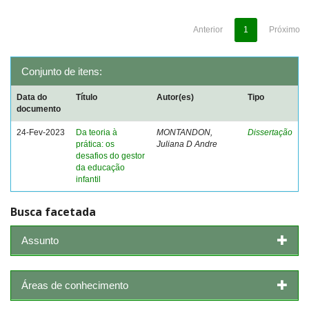
Anterior
1
Próximo
Conjunto de itens:
Data do
Título
Autor(es)
Tipo
documento
24-Fev-2023
Da teoria à
MONTANDON,
Dissertação
prática: os
Juliana D Andre
desafios do gestor
da educação
infantil
Busca facetada
Assunto
Áreas de conhecimento