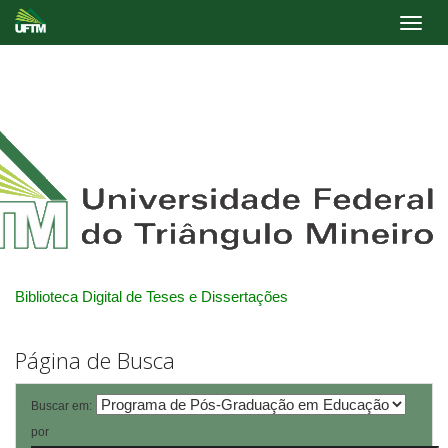
Skip
navigation
Biblioteca Digital de Teses e Dissertações
Página de Busca
Buscar em:
por