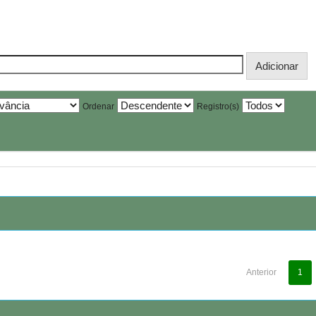
Ordenar
Registro(s)
Anterior
1