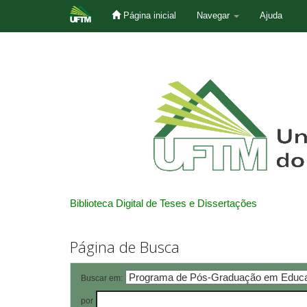
Página inicial
Navegar
Ajuda
Skip
navigation
Biblioteca Digital de Teses e Dissertações
Página de Busca
Buscar em:
por