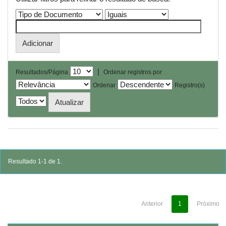
|
Resultados/Página
Ordenar registros por
Ordenar
Registro(s)
Resultado 1-1 de 1.
Anterior
1
Próximo