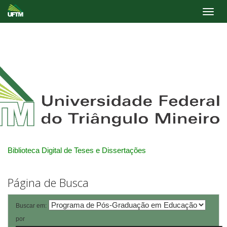
Skip
navigation
Biblioteca Digital de Teses e Dissertações
Página de Busca
Buscar em:
por