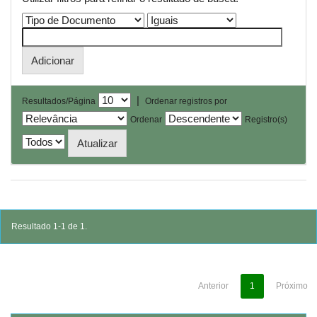
|
Resultados/Página
Ordenar registros por
Ordenar
Registro(s)
Resultado 1-1 de 1.
Anterior
1
Próximo