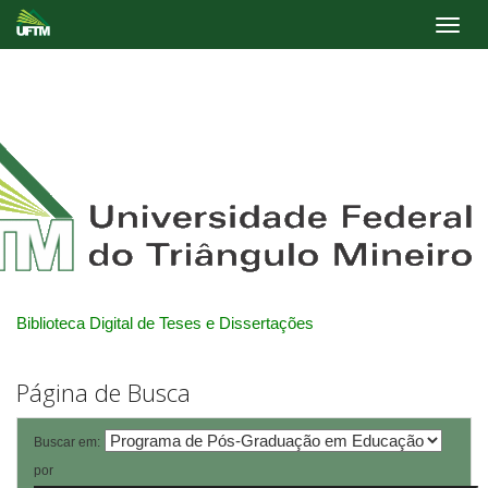
Skip
navigation
Biblioteca Digital de Teses e Dissertações
Página de Busca
Buscar em:
por