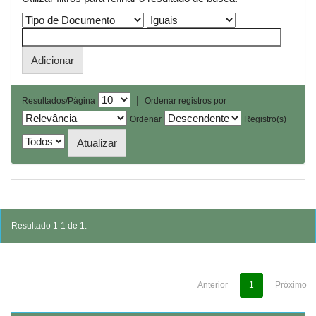
|
Resultados/Página
Ordenar registros por
Ordenar
Registro(s)
Resultado 1-1 de 1.
Anterior
1
Próximo