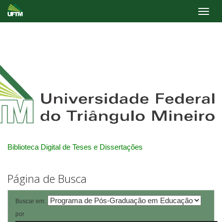
Skip
navigation
Biblioteca Digital de Teses e Dissertações
Página de Busca
Buscar em:
por