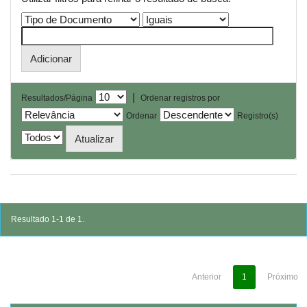
|
Resultados/Página
Ordenar registros por
Ordenar
Registro(s)
Resultado 1-1 de 1.
Anterior
1
Próximo