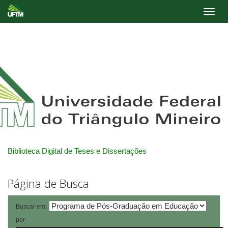
Skip
navigation
Biblioteca Digital de Teses e Dissertações
Página de Busca
Buscar em:
por