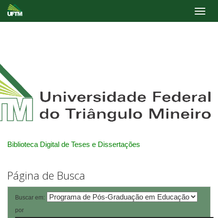
Skip
navigation
Biblioteca Digital de Teses e Dissertações
Página de Busca
Buscar em:
por