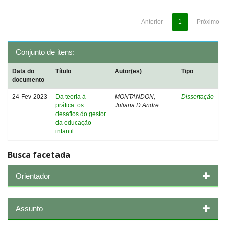
Anterior
1
Próximo
Conjunto de itens:
Data do
Título
Autor(es)
Tipo
documento
24-Fev-2023
Da teoria à
MONTANDON,
Dissertação
prática: os
Juliana D Andre
desafios do gestor
da educação
infantil
Busca facetada
Orientador
Assunto