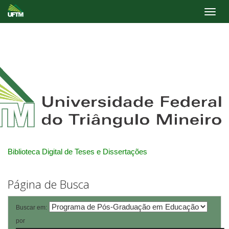
Skip
navigation
Biblioteca Digital de Teses e Dissertações
Página de Busca
Buscar em:
por