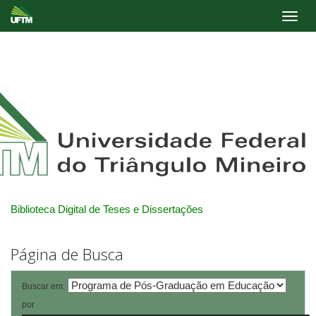
Skip
navigation
Biblioteca Digital de Teses e Dissertações
Página de Busca
Buscar em:
por