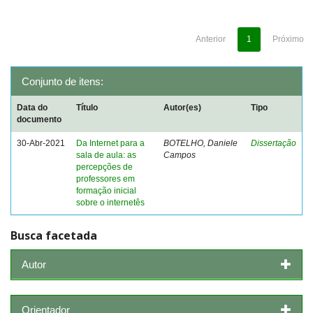
Anterior
1
Próximo
Conjunto de itens:
Data do
Título
Autor(es)
Tipo
documento
30-Abr-2021
Da Internet para a
BOTELHO, Daniele
Dissertação
sala de aula: as
Campos
percepções de
professores em
formação inicial
sobre o internetês
Busca facetada
Autor
Orientador