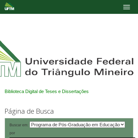
Skip
navigation
Biblioteca Digital de Teses e Dissertações
Página de Busca
Buscar em:
por