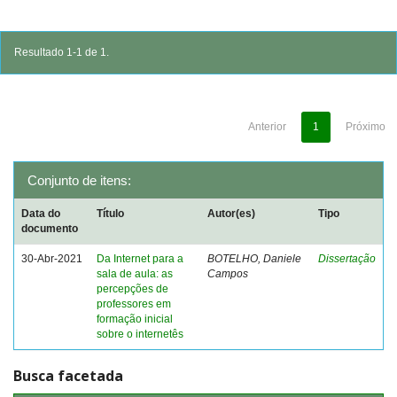
Resultado 1-1 de 1.
Anterior
1
Próximo
Conjunto de itens:
Data do
Título
Autor(es)
Tipo
documento
30-Abr-2021
Da Internet para a
BOTELHO, Daniele
Dissertação
sala de aula: as
Campos
percepções de
professores em
formação inicial
sobre o internetês
Busca facetada