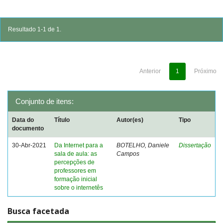
Resultado 1-1 de 1.
Anterior
1
Próximo
Conjunto de itens:
Data do
Título
Autor(es)
Tipo
documento
30-Abr-2021
Da Internet para a
BOTELHO, Daniele
Dissertação
sala de aula: as
Campos
percepções de
professores em
formação inicial
sobre o internetês
Busca facetada