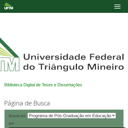
Skip
navigation
Biblioteca Digital de Teses e Dissertações
Página de Busca
Buscar em:
por