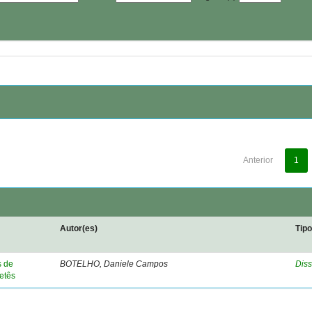
Anterior
1
Autor(es)
Tip
s de
BOTELHO, Daniele Campos
Diss
netês