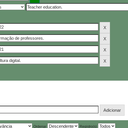
Ordenar
Registro(s)