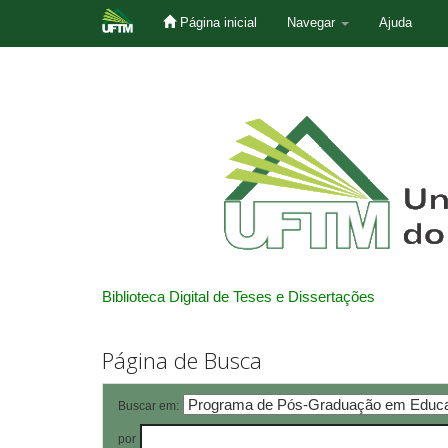
Página inicial
Navegar
Ajuda
Skip
navigation
Biblioteca Digital de Teses e Dissertações
Página de Busca
Buscar em:
por