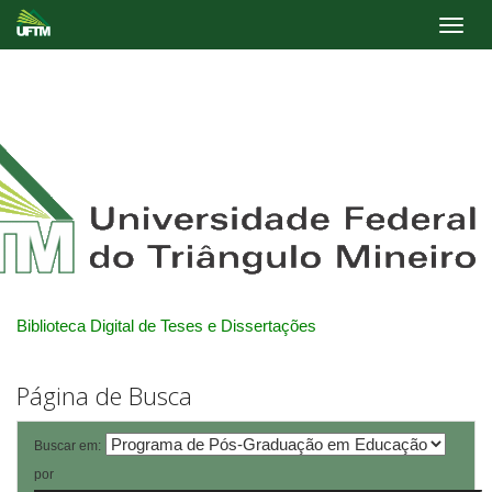
Skip
navigation
Biblioteca Digital de Teses e Dissertações
Página de Busca
Buscar em:
por