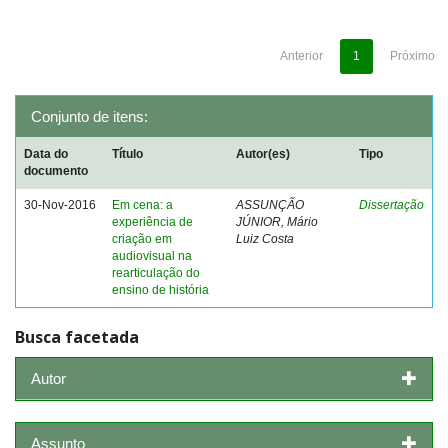
Anterior
1
Próximo
Conjunto de itens:
Data do
Título
Autor(es)
Tipo
documento
30-Nov-2016
Em cena: a
ASSUNÇÃO
Dissertação
experiência de
JÚNIOR, Mário
criação em
Luiz Costa
audiovisual na
rearticulação do
ensino de história
Busca facetada
Autor
Assunto