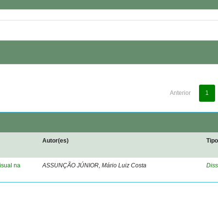
Anterior
1
Autor(es)
Tip
isual na
ASSUNÇÃO JÚNIOR, Mário Luiz Costa
Diss