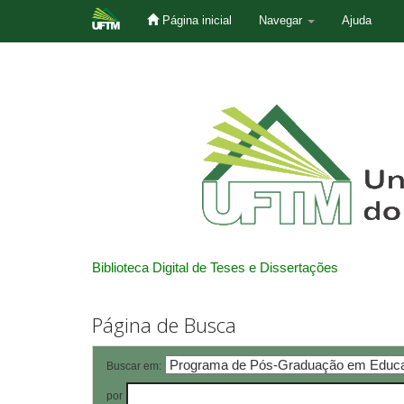
Página inicial
Navegar
Ajuda
Skip
navigation
Biblioteca Digital de Teses e Dissertações
Página de Busca
Buscar em:
por