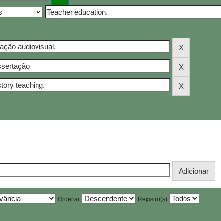
Ordenar
Registro(s)