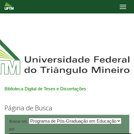
Skip
navigation
Biblioteca Digital de Teses e Dissertações
Página de Busca
Buscar em:
por