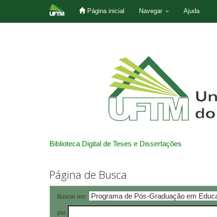
Página inicial
Navegar
Ajuda
Skip
navigation
Biblioteca Digital de Teses e Dissertações
Página de Busca
Buscar em:
por