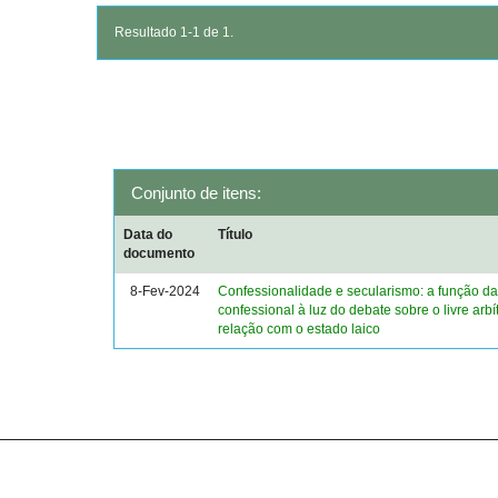
Resultado 1-1 de 1.
Conjunto de itens:
Data do
Título
documento
8-Fev-2024
Confessionalidade e secularismo: a função d
confessional à luz do debate sobre o livre arbí
relação com o estado laico