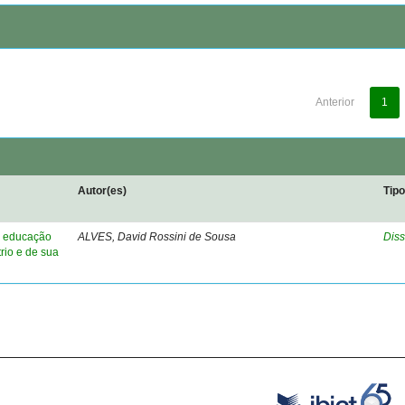
Anterior
1
Autor(es)
Tip
a educação
ALVES, David Rossini de Sousa
Diss
trio e de sua