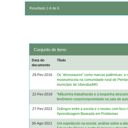
Resultado 1-6 de 6.
Conjunto de itens:
Data do
Título
documento
29-Fev-2016
Os “dinossauros” como marcas patêmicas: a 
museu/escola na comunidade rural de Peirópo
município de Uberaba/MG
22-Fev-2019
“Mãozinha trabalhando e a boquinha descans
fenômeno corpo/corporeidade na sala de aul
27-Fev-2023
Diálogos entre a escola e o museu com foco 
Aprendizagem Baseada em Problemas
30-Ago-2021
Um espetáculo na escola: análise sobre a da