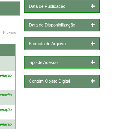
Data de Publicação
Data de Disponibilização
Próximo
Formato do Arquivo
o
Tipo de Acesso
ertação
Contém Objeto Digital
ertação
ertação
ertação