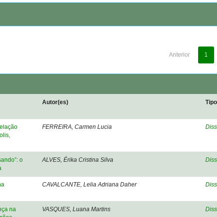
Anterior
1
Autor(es)
Tip
relação
FERREIRA, Carmen Lucia
Diss
lis,
ando”: o
ALVES, Érika Cristina Silva
Diss
a
na
CAVALCANTE, Lelia Adriana Daher
Diss
nça na
VASQUES, Luana Martins
Diss