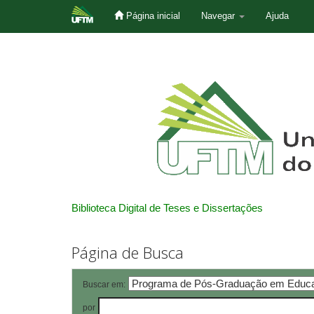
Página inicial
Navegar
Ajuda
Skip
navigation
Biblioteca Digital de Teses e Dissertações
Página de Busca
Buscar em:
por