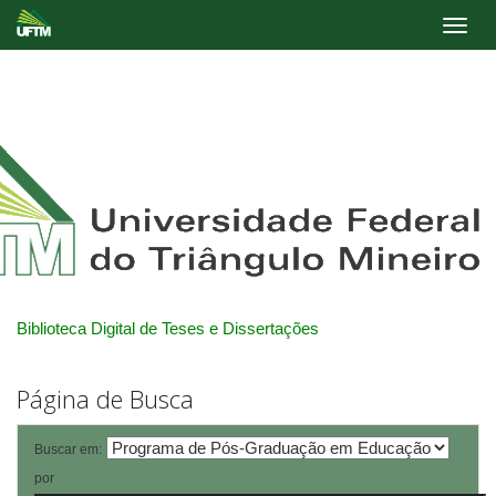
Skip
navigation
Biblioteca Digital de Teses e Dissertações
Página de Busca
Buscar em:
por