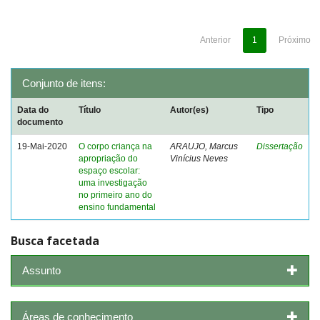
Anterior
1
Próximo
Conjunto de itens:
Data do
Título
Autor(es)
Tipo
documento
19-Mai-2020
O corpo criança na
ARAUJO, Marcus
Dissertação
apropriação do
Vinícius Neves
espaço escolar:
uma investigação
no primeiro ano do
ensino fundamental
Busca facetada
Assunto
Áreas de conhecimento