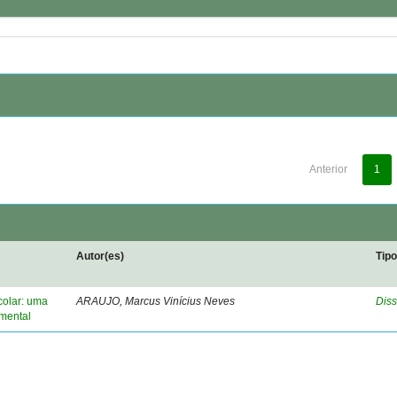
Anterior
1
Autor(es)
Tip
colar: uma
ARAUJO, Marcus Vinícius Neves
Diss
amental