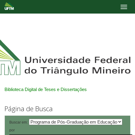
Skip
navigation
Biblioteca Digital de Teses e Dissertações
Página de Busca
Buscar em:
por