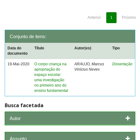
Anterior
1
Próximo
Conjunto de itens:
Data do
Título
Autor(es)
Tipo
documento
19-Mai-2020
O corpo criança na
ARAUJO, Marcus
Dissertação
apropriação do
Vinícius Neves
espaço escolar:
uma investigação
no primeiro ano do
ensino fundamental
Busca facetada
Autor
Assunto