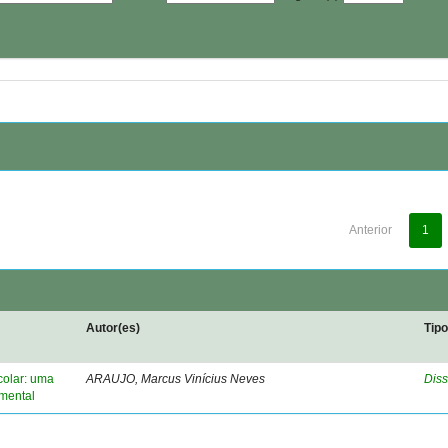
Anterior
1
Autor(es)
Tip
colar: uma
ARAUJO, Marcus Vinícius Neves
Diss
amental