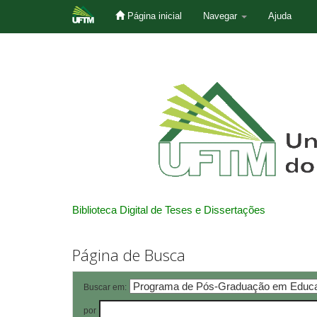
Página inicial
Navegar
Ajuda
Skip
navigation
Biblioteca Digital de Teses e Dissertações
Página de Busca
Buscar em:
por