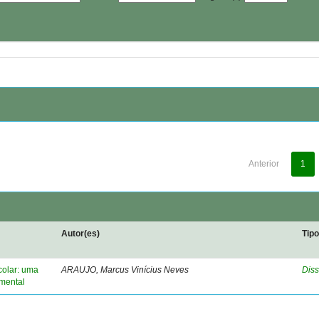
Anterior
1
Autor(es)
Tip
colar: uma
ARAUJO, Marcus Vinícius Neves
Diss
amental