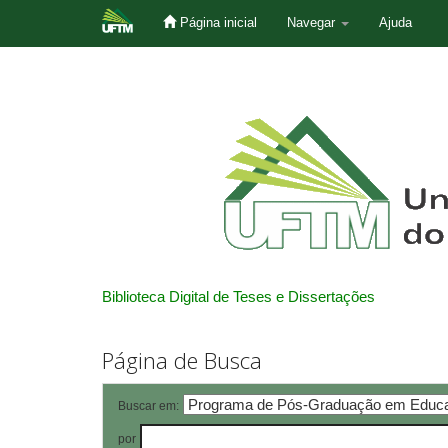
Página inicial
Navegar
Ajuda
Skip
navigation
Biblioteca Digital de Teses e Dissertações
Página de Busca
Buscar em:
por