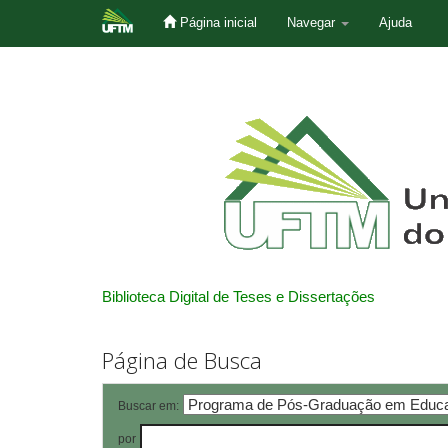
Página inicial
Navegar
Ajuda
Skip
navigation
Biblioteca Digital de Teses e Dissertações
Página de Busca
Buscar em:
por