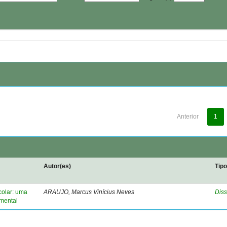
Anterior
1
Autor(es)
Tip
colar: uma
ARAUJO, Marcus Vinícius Neves
Diss
amental