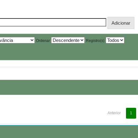
Ordenar
Registro(s)
Anterior
1