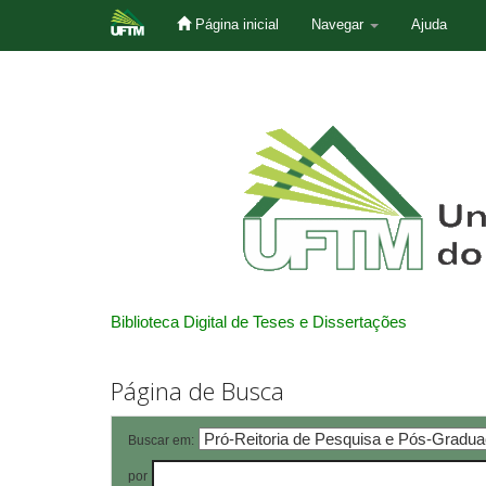
Página inicial
Navegar
Ajuda
Skip
navigation
Biblioteca Digital de Teses e Dissertações
Página de Busca
Buscar em:
por