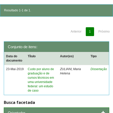
Resultado 1-1 de 1.
Anterior
1
Próximo
Conjunto de itens:
Data do
Título
Autor(es)
Tipo
documento
23-Mai-2019
Custo por aluno de
ZULIANI, Maria
Dissertação
graduação e de
Helena
cursos técnicos em
uma universidade
federal: um estudo
de caso
Busca facetada
Orientador