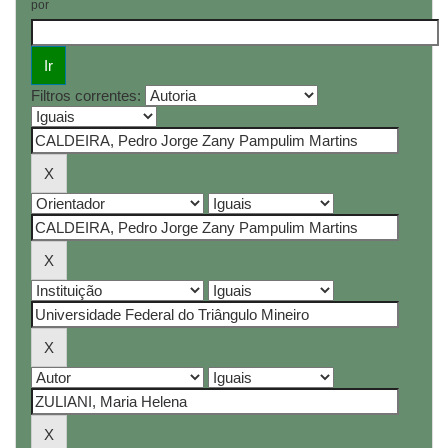
por
Filtros correntes: