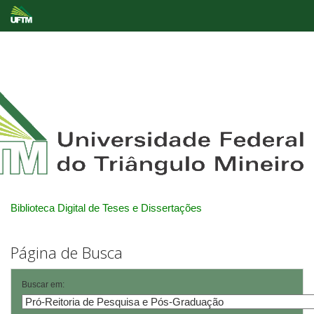
Skip
navigation
Biblioteca Digital de Teses e Dissertações
Página de Busca
Buscar em: