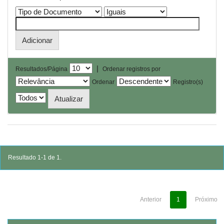
|
Resultados/Página
Ordenar registros por
Ordenar
Registro(s)
Resultado 1-1 de 1.
Anterior
1
Próximo