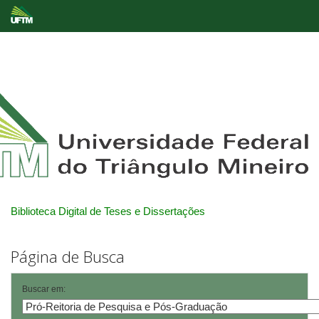
Skip
navigation
Biblioteca Digital de Teses e Dissertações
Página de Busca
Buscar em: