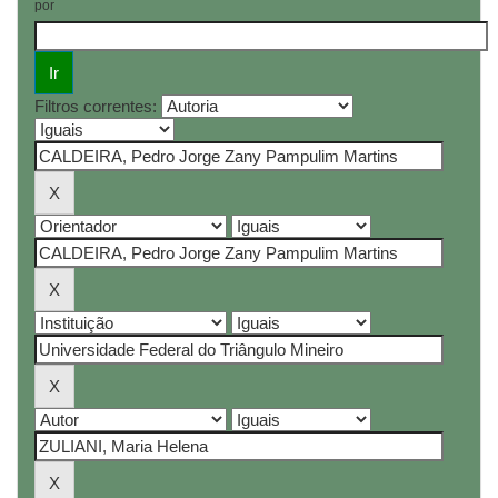
por
Filtros correntes: