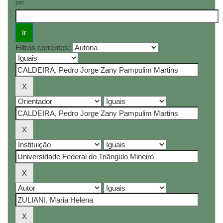
por
Filtros correntes: