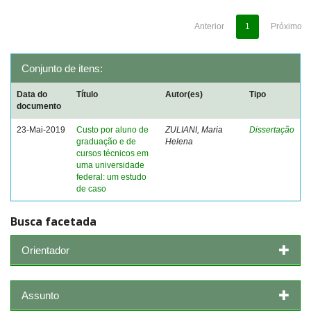
Anterior
1
Próximo
Conjunto de itens:
Data do
Título
Autor(es)
Tipo
documento
23-Mai-2019
Custo por aluno de
ZULIANI, Maria
Dissertação
graduação e de
Helena
cursos técnicos em
uma universidade
federal: um estudo
de caso
Busca facetada
Orientador
Assunto