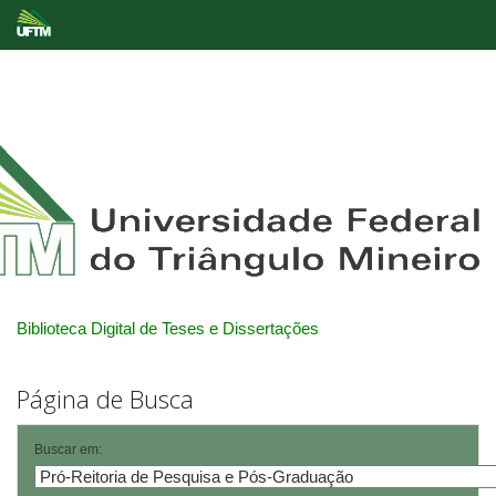
Skip
navigation
Biblioteca Digital de Teses e Dissertações
Página de Busca
Buscar em: