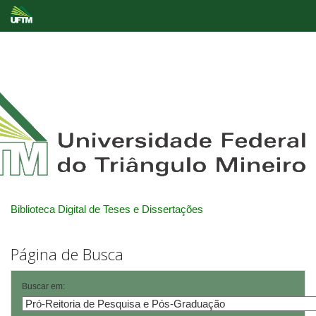
Skip
navigation
Biblioteca Digital de Teses e Dissertações
Página de Busca
Buscar em: