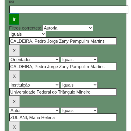
por
Filtros correntes: