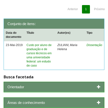
Anterior
1
Próximo
Conjunto de itens:
Data do
Título
Autor(es)
Tipo
documento
23-Mai-2019
Custo por aluno de
ZULIANI, Maria
Dissertação
graduação e de
Helena
cursos técnicos em
uma universidade
federal: um estudo
de caso
Busca facetada
Orientador
Áreas de conhecimento