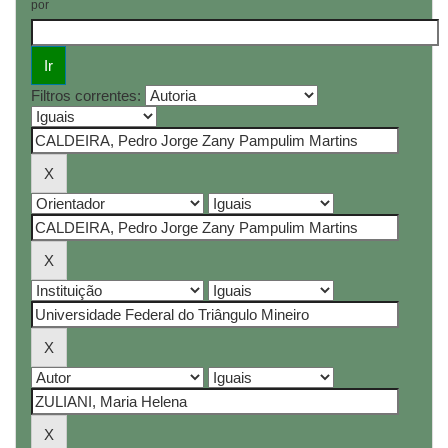
por
Filtros correntes: