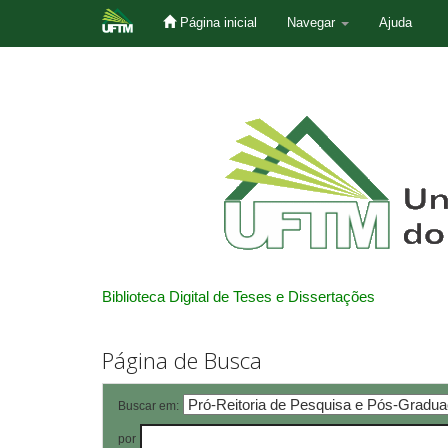
Página inicial
Navegar
Ajuda
Skip
navigation
Biblioteca Digital de Teses e Dissertações
Página de Busca
Buscar em:
por