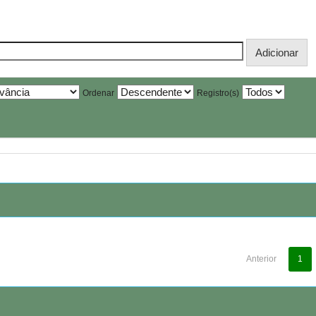
Ordenar
Registro(s)
Anterior
1