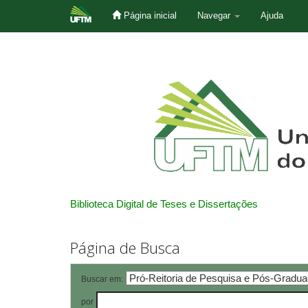
Página inicial
Navegar
Ajuda
Skip
navigation
Biblioteca Digital de Teses e Dissertações
Página de Busca
Buscar em:
por