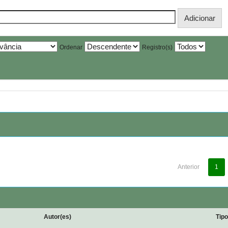
Ordenar
Registro(s)
Anterior
1
Autor(es)
Tip