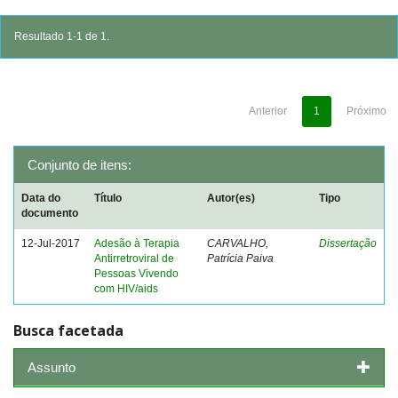
Resultado 1-1 de 1.
Anterior
1
Próximo
Conjunto de itens:
Data do
Título
Autor(es)
Tipo
documento
12-Jul-2017
Adesão à Terapia
CARVALHO,
Dissertação
Antirretroviral de
Patrícia Paiva
Pessoas Vivendo
com HIV/aids
Busca facetada
Assunto