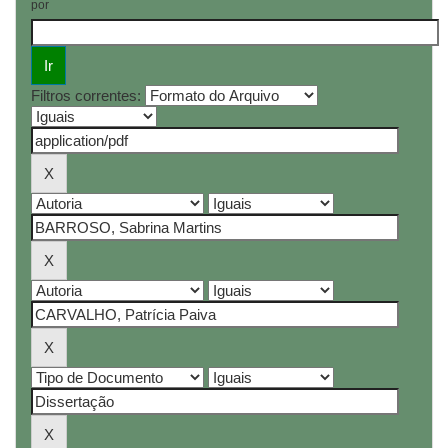
por
Filtros correntes: