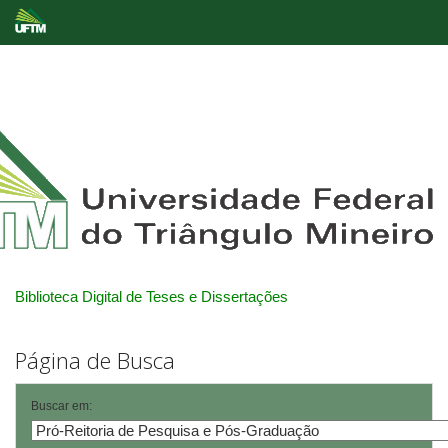
Skip
navigation
Biblioteca Digital de Teses e Dissertações
Página de Busca
Buscar em: